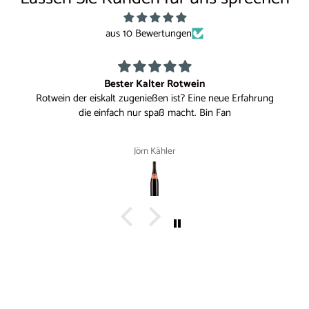
aus 10 Bewertungen
r Rotwein
Löscht den Durs
n ist? Eine neue Erfahrung
Sehr guter Wein, ohne ChiChi, gera
ß macht. Bin Fan
hler
hans weidmann