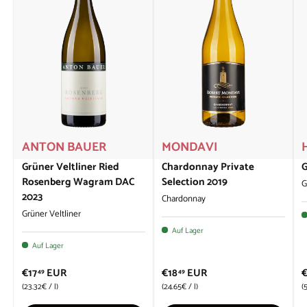
ANTON BAUER
MONDAVI
Grüner Veltliner Ried
Chardonnay Private
G
Rosenberg Wagram DAC
Selection 2019
G
2023
Chardonnay
Grüner Veltliner
Auf Lager
Auf Lager
€17
EUR
€18
EUR
49
49
Grundpreis
Grundpreis
G
23.32€
/
l
24.65€
/
l