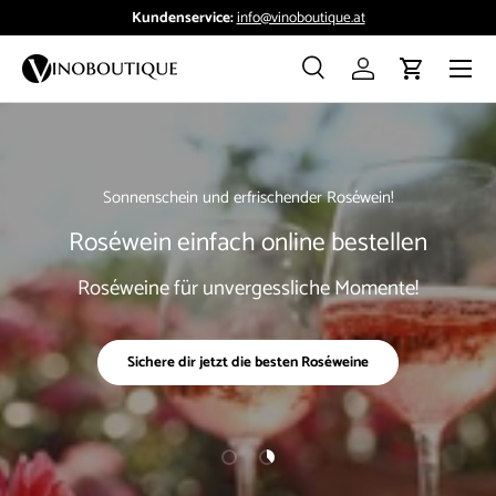
Kundenservice:
info@vinoboutique.at
Direkt zum Inhalt
Menü
Suche
Einloggen
Einkaufswag
Suchen
Suchen
Sonnenschein und erfrischender Roséwein!
Roséwein einfach online bestellen
Roséweine für unvergessliche Momente!
Sichere dir jetzt die besten Roséweine
Folie laden 1 von 2
Folie laden 2 von 2