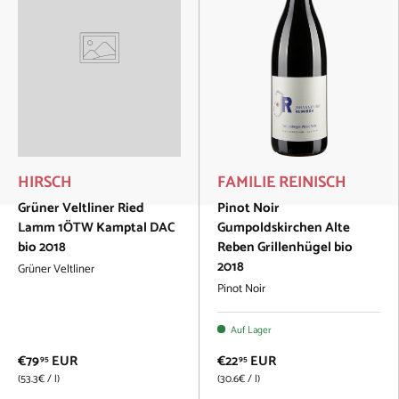
HIRSCH
FAMILIE REINISCH
Grüner Veltliner Ried
Pinot Noir
Lamm 1ÖTW Kamptal DAC
Gumpoldskirchen Alte
bio 2018
Reben Grillenhügel bio
2018
Grüner Veltliner
Pinot Noir
Auf Lager
€79
EUR
€22
EUR
95
95
Grundpreis
Grundpreis
53.3€
/
l
30.6€
/
l