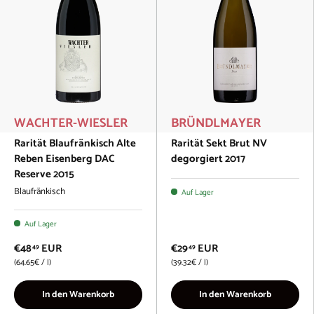
WACHTER-WIESLER
BRÜNDLMAYER
Rarität Blaufränkisch Alte
Rarität Sekt Brut NV
Reben Eisenberg DAC
degorgiert 2017
Reserve 2015
Blaufränkisch
Auf Lager
Auf Lager
€48
EUR
€29
EUR
49
49
Grundpreis
Grundpreis
64.65€
/
l
39.32€
/
l
In den Warenkorb
In den Warenkorb