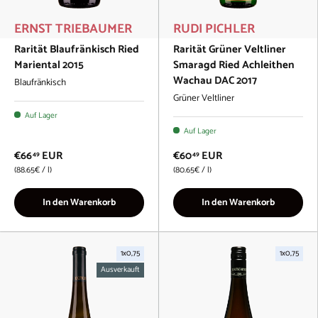
ERNST TRIEBAUMER
RUDI PICHLER
Rarität Blaufränkisch Ried
Rarität Grüner Veltliner
Mariental 2015
Smaragd Ried Achleithen
Wachau DAC 2017
Blaufränkisch
Grüner Veltliner
Auf Lager
Auf Lager
€66
EUR
€60
EUR
49
49
Grundpreis
Grundpreis
88.65€
/
l
80.65€
/
l
In den Warenkorb
In den Warenkorb
1x0,75
1x0,75
Ausverkauft