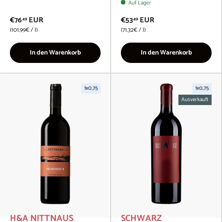
Auf Lager
€76
EUR
€53
EUR
49
49
Grundpreis
Grundpreis
101.99€
/
l
71.32€
/
l
In den Warenkorb
In den Warenkorb
1x0,75
1x0,75
Ausverkauft
H&A NITTNAUS
SCHWARZ