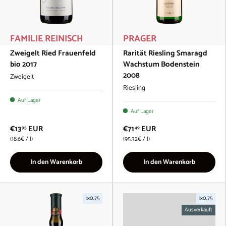
FAMILIE REINISCH
PRAGER
Zweigelt Ried Frauenfeld
Rarität Riesling Smaragd
bio 2017
Wachstum Bodenstein
2008
Zweigelt
Riesling
Auf Lager
Auf Lager
€13
EUR
€71
EUR
95
49
Grundpreis
Grundpreis
18.6€
/
l
95.32€
/
l
In den Warenkorb
In den Warenkorb
1x0,75
1x0,75
Ausverkauft