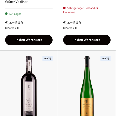
Grüner Veltliner
Sehr geringer Bestand (9
Einheiten)
Auf Lager
€54
EUR
€54
EUR
49
49
Grundpreis
Grundpreis
72.65€
/
l
72.65€
/
l
In den Warenkorb
In den Warenkorb
1x0,75
1x0,75