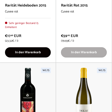
Rarität Heideboden 2015
Rarität Rot 2015
Cuvee rot
Cuvee rot
Sehr geringer Bestand (5
Einheiten)
€17
EUR
€59
EUR
49
95
Grundpreis
Grundpreis
23.32€
/
l
79.93€
/
l
In den Warenkorb
In den Warenkorb
1x0,75
1x0,75