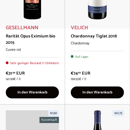
GESELLMANN
VELICH
Rarität Opus Eximium bio
Chardonnay Tiglat 2018
2015
Chardonnay
Cuvee rot
Auf Lager
Sehr geringer Bestand (7 Einheiten)
€31
EUR
€74
EUR
49
95
Grundpreis
Grundpreis
41.99€
/
l
99.93€
/
l
In den Warenkorb
In den Warenkorb
1x1,50
1x0,75
Ausverkauft