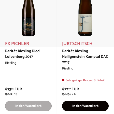
FX PICHLER
JURTSCHITSCH
Rarität Riesling Ried
Rarität Riesling
Loibenberg 2017
Heiligenstein Kamptal DAC
2017
Riesling
Riesling
Sehr geringer Bestand (1 Einheit)
€73
EUR
€27
EUR
95
49
Grundpreis
Grundpreis
98.6€
/
l
36.65€
/
l
In den Warenkorb
In den Warenkorb