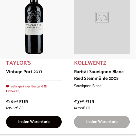
TAYLOR'S
KOLLWENTZ
Vintage Port 2017
Rarität Sauvignon Blanc
Ried Steinmühle 2008
Sauvignon Blanc
Sehr geringer Bestand (8
Einheiten)
€161
EUR
€37
EUR
49
49
Grundpreis
Grundpreis
215.32€
/
l
49.99€
/
l
In den Warenkorb
In den Warenkorb