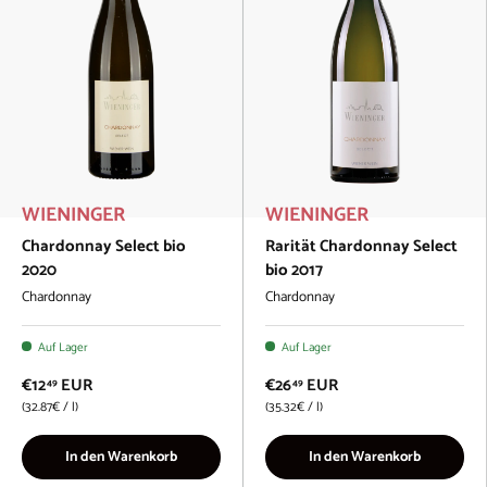
WIENINGER
WIENINGER
Chardonnay Select bio
Rarität Chardonnay Select
2020
bio 2017
Chardonnay
Chardonnay
Auf Lager
Auf Lager
€12
EUR
€26
EUR
49
49
Grundpreis
Grundpreis
32.87€
/
l
35.32€
/
l
In den Warenkorb
In den Warenkorb