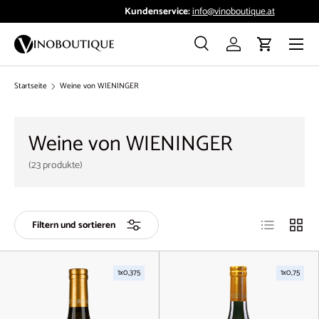
Kundenservice:
info@vinoboutique.at
Direkt zum Inhalt
Menü
Suche
Einloggen
Einkaufswag
Suchen
Suchen
Startseite
Weine von WIENINGER
Weine von WIENINGER
(23 produkte)
Produktliste
Produk
Filtern und sortieren
1x0,375
1x0,75