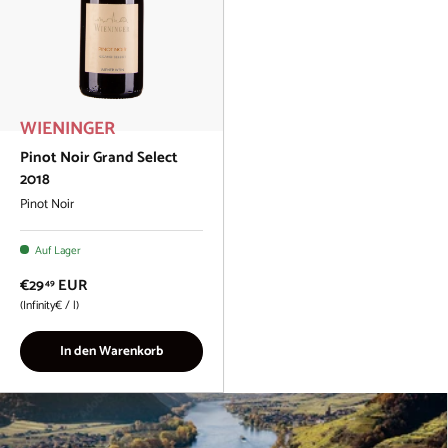
WIENINGER
Pinot Noir Grand Select
2018
Pinot Noir
Auf Lager
€29
EUR
49
Grundpreis
Infinity€
/
l
In den Warenkorb