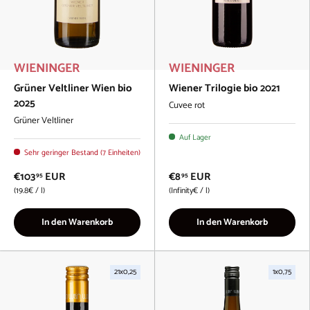
WIENINGER
WIENINGER
Grüner Veltliner Wien bio
Wiener Trilogie bio 2021
2025
Cuvee rot
Grüner Veltliner
Auf Lager
Sehr geringer Bestand (7 Einheiten)
€103
EUR
€8
EUR
95
95
Grundpreis
Grundpreis
19.8€
/
l
Infinity€
/
l
In den Warenkorb
In den Warenkorb
21x0,25
1x0,75