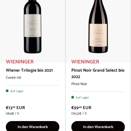
WIENINGER
WIENINGER
Wiener Trilogie bio 2021
Pinot Noir Grand Select bio
2022
Cuvee rot
Pinot Noir
Auf Lager
Auf Lager
€13
EUR
€59
EUR
95
49
Grundpreis
Grundpreis
18.6€
/
l
79.32€
/
l
In den Warenkorb
In den Warenkorb