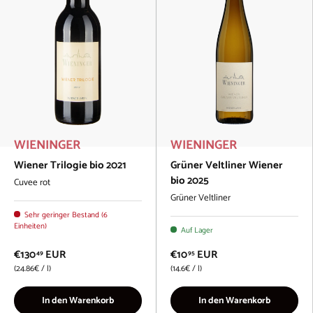
WIENINGER
WIENINGER
Wiener Trilogie bio 2021
Grüner Veltliner Wiener
bio 2025
Cuvee rot
Grüner Veltliner
Sehr geringer Bestand (6
Einheiten)
Auf Lager
€130
EUR
€10
EUR
49
95
Grundpreis
Grundpreis
24.86€
/
l
14.6€
/
l
In den Warenkorb
In den Warenkorb