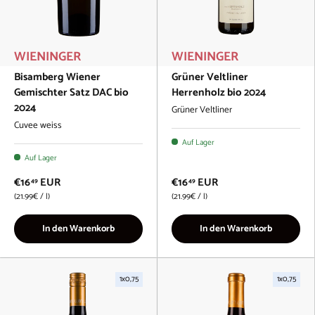
WIENINGER
WIENINGER
Bisamberg Wiener
Grüner Veltliner
Gemischter Satz DAC bio
Herrenholz bio 2024
2024
Grüner Veltliner
Cuvee weiss
Auf Lager
Auf Lager
€16
EUR
€16
EUR
49
49
Grundpreis
Grundpreis
21.99€
/
l
21.99€
/
l
In den Warenkorb
In den Warenkorb
1x0,75
1x0,75