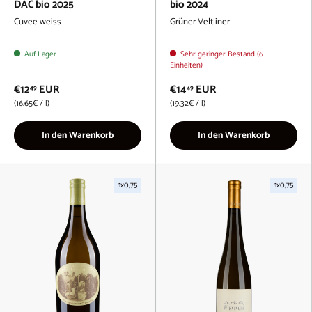
DAC bio 2025
bio 2024
Cuvee weiss
Grüner Veltliner
Auf Lager
Sehr geringer Bestand (6
Einheiten)
€12
EUR
€14
EUR
49
49
Grundpreis
Grundpreis
16.65€
/
l
19.32€
/
l
In den Warenkorb
In den Warenkorb
1x0,75
1x0,75