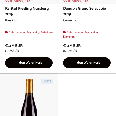
WIENINGER
WIENINGER
Rarität Riesling Nussberg
Danubis Grand Select bio
2015
2019
Riesling
Cuvee rot
Sehr geringer Bestand (3 Einheiten)
Sehr geringer Bestand (9
Einheiten)
€24
EUR
€34
EUR
49
49
Grundpreis
Grundpreis
32.65€
/
l
45.99€
/
l
In den Warenkorb
In den Warenkorb
1x0,375