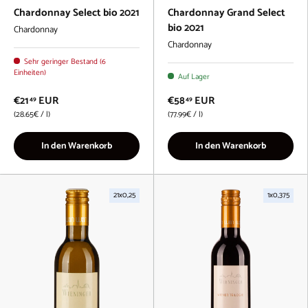
Chardonnay Select bio 2021
Chardonnay Grand Select
bio 2021
Chardonnay
Chardonnay
Sehr geringer Bestand (6
Einheiten)
Auf Lager
€21
EUR
€58
EUR
49
49
Grundpreis
Grundpreis
28.65€
/
l
77.99€
/
l
In den Warenkorb
In den Warenkorb
21x0,25
1x0,375