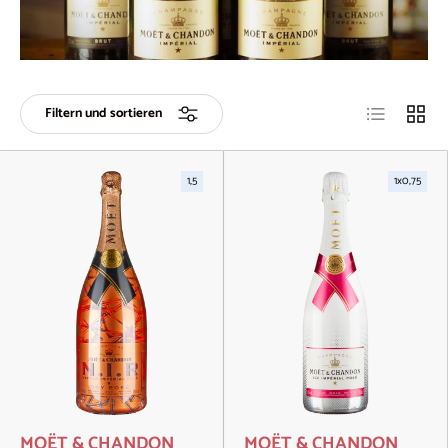
Produktliste
Produk
Filtern und sortieren
1,5
1x0,75
MOËT & CHANDON
MOËT & CHANDON