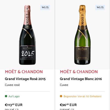
1x0,75
1x0,75
MOËT & CHANDON
MOËT & CHANDON
Grand Vintage Rosé 2015
Grand Vintage Blanc 2016
Cuvee rosé
Cuvee
Auf Lager
Begrenzter Vorrat (10 Einheiten)
€113
EUR
€96
EUR
49
49
Grundpreis
Grundpreis
151.32€
/
l
128.65€
/
l