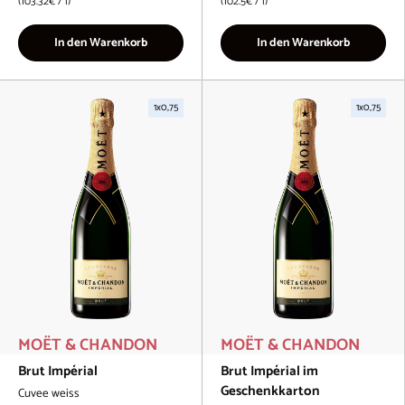
Grundpreis
Grundpreis
103.32€
/
l
102.5€
/
l
In den Warenkorb
In den Warenkorb
1x0,75
1x0,75
MOËT & CHANDON
MOËT & CHANDON
Brut Impérial
Brut Impérial im
Geschenkkarton
Cuvee weiss