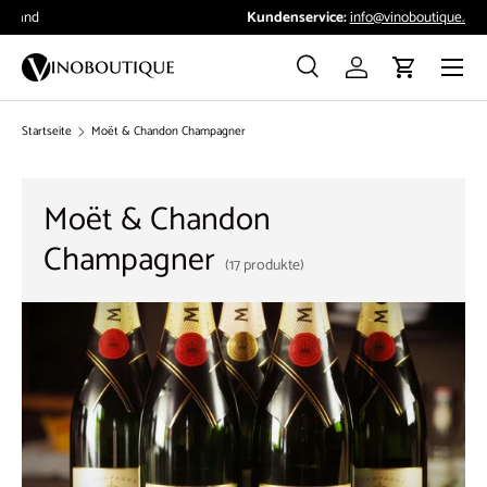
Kundenservice:
info@vinoboutique.at
Direkt zum Inhalt
Menü
Suche
Einloggen
Einkaufswag
Suchen
Suchen
Startseite
Moët & Chandon Champagner
Moët & Chandon
Champagner
(17 produkte)