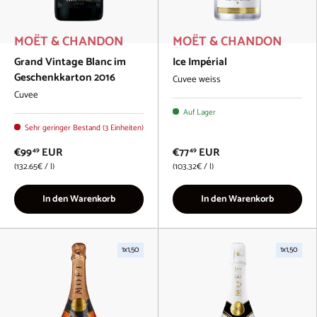
MOËT & CHANDON
MOËT & CHANDON
Grand Vintage Blanc im
Ice Impérial
Geschenkkarton 2016
Cuvee weiss
Cuvee
Auf Lager
Sehr geringer Bestand (3 Einheiten)
€99
EUR
€77
EUR
49
49
Grundpreis
Grundpreis
132.65€
/
l
103.32€
/
l
In den Warenkorb
In den Warenkorb
1x1,50
1x1,50