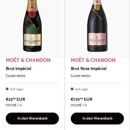
MOËT & CHANDON
MOËT & CHANDON
Brut Impérial
Brut Rose Impérial
Cuvee weiss
Cuvee weiss
Auf Lager
Auf Lager
€23
EUR
€170
EUR
95
95
Grundpreis
Grundpreis
119.75€
/
l
113.97€
/
l
In den Warenkorb
In den Warenkorb