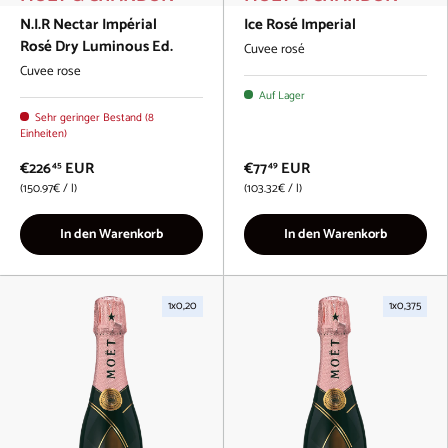
N.I.R Nectar Impérial
Ice Rosé Imperial
Rosé Dry Luminous Ed.
Cuvee rosé
Cuvee rose
Auf Lager
Sehr geringer Bestand (8
Einheiten)
€226
EUR
€77
EUR
45
49
Grundpreis
Grundpreis
150.97€
/
l
103.32€
/
l
In den Warenkorb
In den Warenkorb
1x0,20
1x0,375