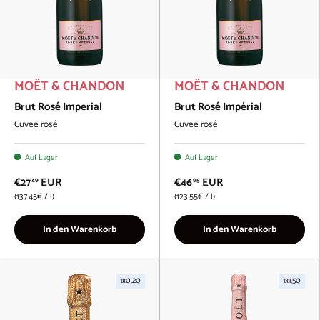
MOËT & CHANDON
MOËT & CHANDON
Brut Rosé Imperial
Brut Rosé Impérial
Cuvee rosé
Cuvee rosé
Auf Lager
Auf Lager
€27
EUR
€46
EUR
49
95
Grundpreis
Grundpreis
137.45€
/
l
123.55€
/
l
In den Warenkorb
In den Warenkorb
1x0,20
1x1,50