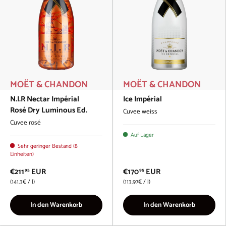
MOËT & CHANDON
MOËT & CHANDON
N.I.R Nectar Impérial
Ice Impérial
Rosé Dry Luminous Ed.
Cuvee weiss
Cuvee rosé
Auf Lager
Sehr geringer Bestand (8
Einheiten)
€211
EUR
€170
EUR
95
95
Grundpreis
Grundpreis
141.3€
/
l
113.97€
/
l
In den Warenkorb
In den Warenkorb