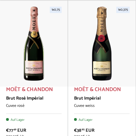
1x0,75
1x0,375
MOËT & CHANDON
MOËT & CHANDON
Brut Rosé Impérial
Brut Impérial
Cuvee rosé
Cuvee weiss
Auf Lager
Auf Lager
€77
EUR
€38
EUR
49
95