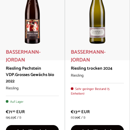
BASSERMANN-
BASSERMANN-
JORDAN
JORDAN
Riesling Pechstein
Riesling trocken 2024
VDP.Grosses Gewächs bio
Riesling
2022
Riesling
Sehr geringer Bestand (5
Einheiten)
Auf Lager
€71
EUR
€13
EUR
95
49
Grundpreis
Grundpreis
95.93€
/
l
17.99€
/
l