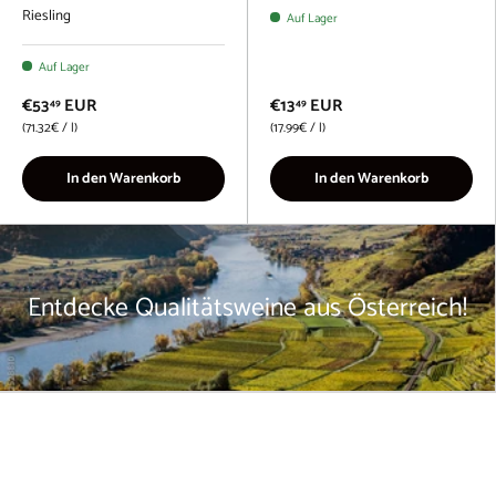
Riesling
Auf Lager
Auf Lager
€53
EUR
€13
EUR
49
49
Grundpreis
Grundpreis
71.32€
/
l
17.99€
/
l
In den Warenkorb
In den Warenkorb
Entdecke Qualitätsweine aus Österreich!