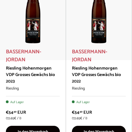
BASSERMANN-
BASSERMANN-
JORDAN
JORDAN
Riesling Hohenmorgen
Riesling Hohenmorgen
VDP Grosses Gewächs bio
VDP Grosses Gewächs bio
2023
2022
Riesling
Riesling
Auf Lager
Auf Lager
€54
EUR
€54
EUR
49
49
Grundpreis
Grundpreis
72.65€
/
l
72.65€
/
l
In den Warenkorb
In den Warenkorb