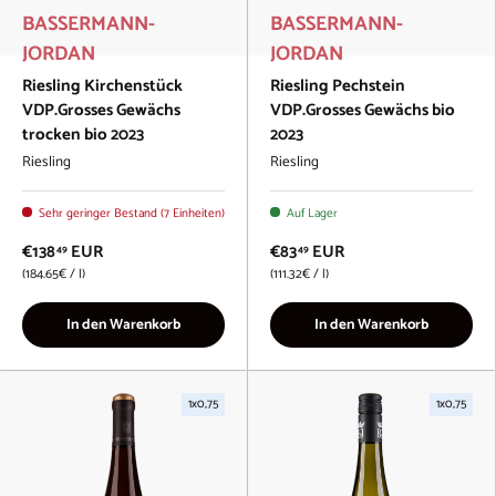
BASSERMANN-
BASSERMANN-
JORDAN
JORDAN
Riesling Kirchenstück
Riesling Pechstein
VDP.Grosses Gewächs
VDP.Grosses Gewächs bio
trocken bio 2023
2023
Riesling
Riesling
Sehr geringer Bestand (7 Einheiten)
Auf Lager
€138
EUR
€83
EUR
49
49
Grundpreis
Grundpreis
184.65€
/
l
111.32€
/
l
In den Warenkorb
In den Warenkorb
1x0,75
1x0,75