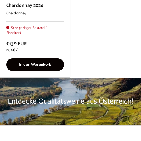
Chardonnay 2024
Chardonnay
Sehr geringer Bestand (5
Einheiten)
€13
EUR
95
Grundpreis
18.6€
/
l
In den Warenkorb
Entdecke Qualitätsweine aus Österreich!