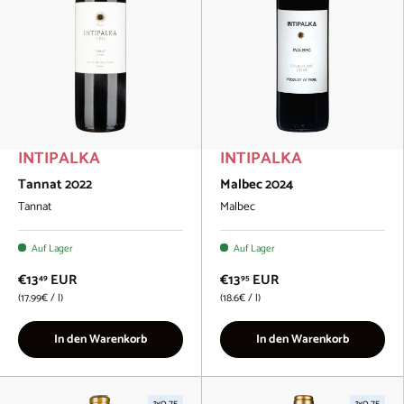
INTIPALKA
INTIPALKA
Tannat 2022
Malbec 2024
Tannat
Malbec
Auf Lager
Auf Lager
€13
EUR
€13
EUR
49
95
Grundpreis
Grundpreis
17.99€
/
l
18.6€
/
l
In den Warenkorb
In den Warenkorb