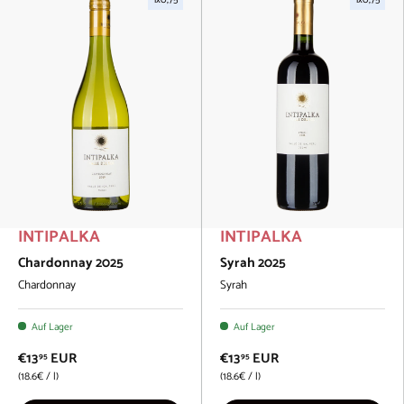
1x0,75
1x0,75
INTIPALKA
INTIPALKA
Chardonnay 2025
Syrah 2025
Chardonnay
Syrah
Auf Lager
Auf Lager
€13
EUR
€13
EUR
95
95
Grundpreis
Grundpreis
18.6€
/
l
18.6€
/
l