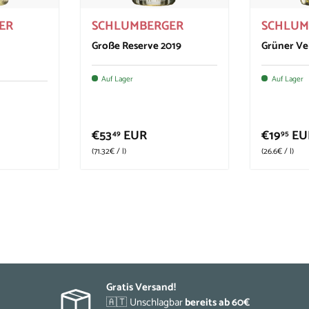
ER
SCHLUMBERGER
SCHLUM
Große Reserve 2019
Grüner Vel
Auf Lager
Auf Lager
€53
EUR
€19
EU
49
95
Grundpreis
Grundpreis
71.32€
/
l
26.6€
/
l
Gratis Versand!
🇦🇹 Unschlagbar
bereits ab 60€