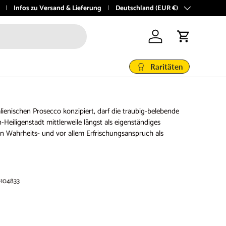
boutique 🍇
Infos zu Versand & Lieferung
Land/Region
Deutschland (EUR €)
Einloggen
Einkaufswage
Raritäten
alienischen Prosecco konzipiert, darf die traubig-belebende
eiligenstadt mittlerweile längst als eigenständiges
n Wahrheits- und vor allem Erfrischungsanspruch als
-104833