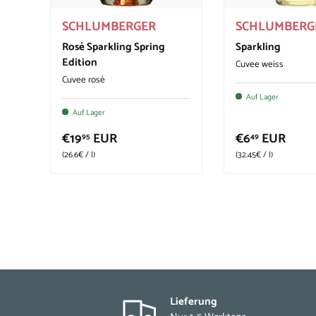
SCHLUMBERGER
SCHLUMBERG
Rosé Sparkling Spring
Sparkling
Edition
Cuvee weiss
Cuvee rosé
Auf Lager
Auf Lager
€19
EUR
€6
EUR
95
49
Grundpreis
Grundpreis
26.6€
/
l
32.45€
/
l
Lieferung