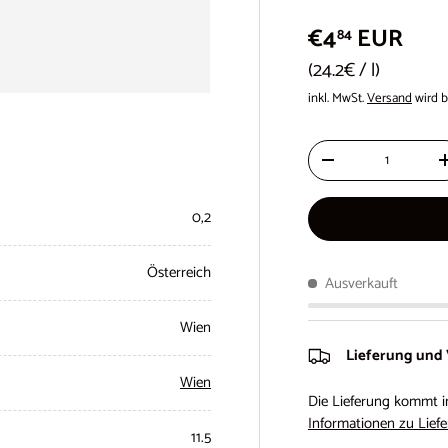
€4
EUR
84
Grundpreis
24.2€
/
l
inkl. MwSt.
Versand
wird b
Anzahl
-
0,2
Österreich
Ausverkauft
Wien
Lieferung und
Wien
Die Lieferung kommt i
Informationen zu Liefe
11.5