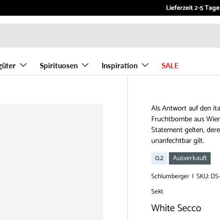
Willkommen bei Vino
Lieferzeit 2-5 Tage
güter
Spirituosen
Inspiration
SALE
Als Antwort auf den it
Fruchtbombe aus Wien-H
Statement gelten, dere
unanfechtbar gilt.
0.2
Ausverkauft
Schlumberger
|
SKU:
DS
Sekt
White Secco