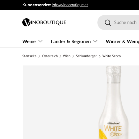
Kundenservice:
info@vinoboutique.at
Direkt zum Inhalt
Suchen
Suchen
Weine
Länder & Regionen
Winzer & Wein
Startseite
Österreich
Wien
Schlumberger
White Secco