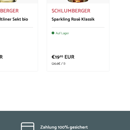
BERGER
SCHLUMBERGER
tliner Sekt bio
Sparkling Rosé Klassik
Auf Lager
R
€19
EUR
95
Grundpreis
26.6€
/
l
Zahlung 100% gesichert