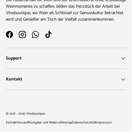
Weinmomente zu schaffen, bilden das Herzstück der Arbeit bei
Vinoboutique, wo Wein als Schlüssel zur Genusskultur betrachtet
wird und Genießer am Tisch der Vielfalt zusammenkommen.
Facebook
Instagram
WhatsApp
TikTok
Support
Kontakt
Zahlungsmethoden
© 2021 - 2026
Vinoboutique
.
Kontakt
Versand
Rückgabe und Widerruf
Sitemap
Datenschutz
AGB
Impressum