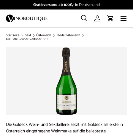
Gratisversand ab 100€,-
in Deutschland
Direkt zum Inhalt
Menü
Suche
Einloggen
Einkaufswag
Suchen
Suchen
Startseite
Sekt
Österreich
Niederösterreich
Die Edle Grüner Veltliner Brut
Die Goldeck Wein- und Sektkellerei setzt mit Goldeck als erste in
Österreich eingetragene Weinmarke auf die beliebteste