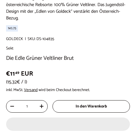
österreichische Rebsorte: 100% Grüner Veltliner. Das Jugendstil-
Design mit der „Edlen von Goldeck“ verstärkt den Österreich-
Bezug.
1x0,75
GOLDECK
|
SKU:
DS-104835
Sekt
Die Edle Grüner Veltliner Brut
€11
EUR
49
Grundpreis
15.32€
/
l
inkl. MwSt.
Versand
wird beim Checkout berechnet.
Anzahl
In den Warenkorb
-
+