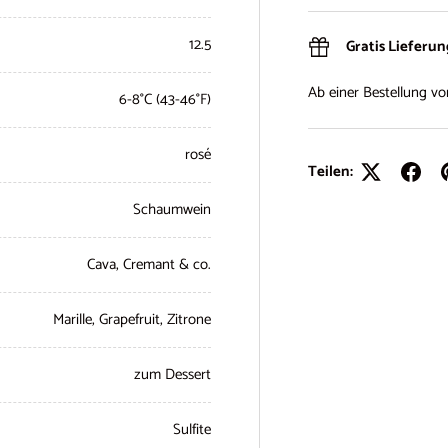
12.5
Gratis Lieferu
Ab einer Bestellung v
6-8°C (43-46°F)
rosé
Teilen:
Schaumwein
Cava, Cremant & co.
Marille, Grapefruit, Zitrone
zum Dessert
Sulfite