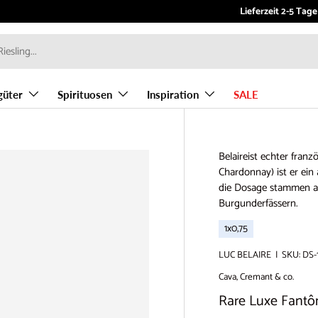
Kundenservice:
Lieferzeit 2-5 Tage
info
güter
Spirituosen
Inspiration
SALE
Belaireist echter fran
Chardonnay) ist er ein
die Dosage stammen aus
Burgunderfässern.
1x0,75
LUC BELAIRE
|
SKU:
DS-
Cava, Cremant & co.
Rare Luxe Fant