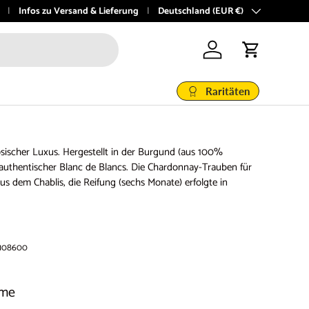
@vinoboutique.at
Infos zu Versand & Lieferung
Land/Region
Deutschland (EUR €)
Einloggen
Einkaufswage
Raritäten
zösischer Luxus. Hergestellt in der Burgund (aus 100%
 authentischer Blanc de Blancs. Die Chardonnay-Trauben für
 dem Chablis, die Reifung (sechs Monate) erfolgte in
108600
ôme