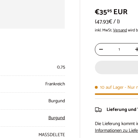
€35
EUR
95
Grundpreis
47.93€
/
l
inkl. MwSt.
Versand
wird b
Anzahl
-
0,75
Frankreich
10 auf Lager
- Nur 
Burgund
Lieferung und
Burgund
Die Lieferung kommt i
Informationen zu Liefe
MASSDELETE