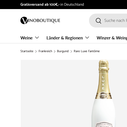
Gratisversand ab 100€,-
in Deutschland
Direkt zum Inhalt
Suchen
Suchen
Weine
Länder & Regionen
Winzer & Wein
Startseite
Frankreich
Burgund
Rare Luxe Fantôme