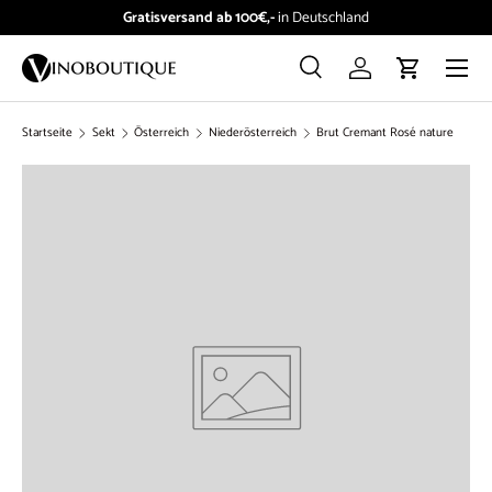
Gratisversand ab 100€,-
in Deutschland
Direkt zum Inhalt
Menü
Suche
Einloggen
Einkaufswag
Suchen
Suchen
Startseite
Sekt
Österreich
Niederösterreich
Brut Cremant Rosé nature