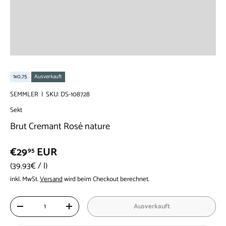
1x0,75
Ausverkauft
SEMMLER
|
SKU:
DS-108728
Sekt
Brut Cremant Rosé nature
€29
EUR
95
Grundpreis
39.93€
/
l
inkl. MwSt.
Versand
wird beim Checkout berechnet.
Anzahl
Ausverkauft
-
+