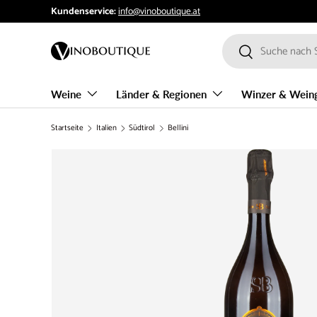
Kundenservice:
info@vinoboutique.at
Direkt zum Inhalt
Suchen
Suchen
Weine
Länder & Regionen
Winzer & Wein
Startseite
Italien
Südtirol
Bellini