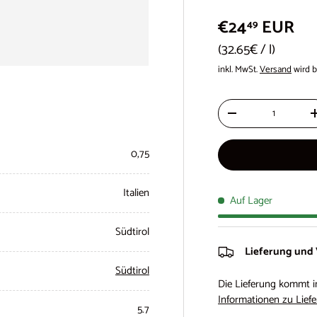
€24
EUR
49
Grundpreis
32.65€
/
l
inkl. MwSt.
Versand
wird b
Anzahl
-
0,75
Italien
Auf Lager
Südtirol
Lieferung und
Südtirol
Die Lieferung kommt i
Informationen zu Liefe
5.7