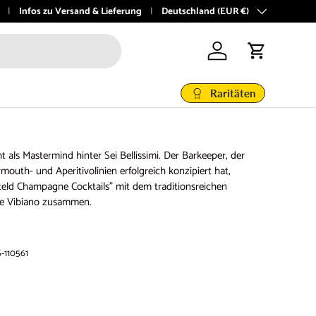
boutique 🍇
Infos zu Versand & Lieferung
Land/Region
Deutschland (EUR €)
Einloggen
Einkaufswage
Raritäten
t als Mastermind hinter Sei Bellissimi. Der Barkeeper, der
mouth- und Aperitivolinien erfolgreich konzipiert hat,
tteld Champagne Cocktails" mit dem traditionsreichen
te Vibiano zusammen.
-110561