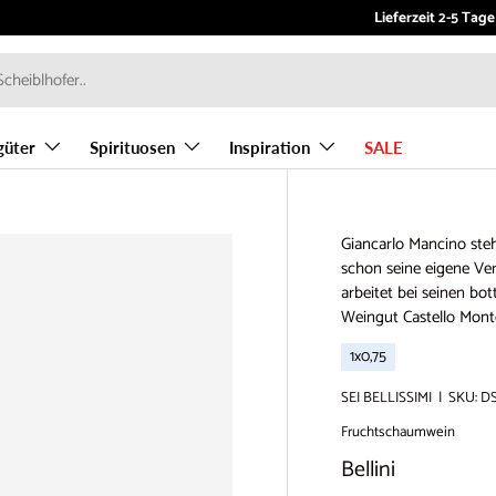
Willkommen bei Vino
Lieferzeit 2-5 Tage
güter
Spirituosen
Inspiration
SALE
Giancarlo Mancino steh
schon seine eigene Ver
arbeitet bei seinen bo
Weingut Castello Mon
1x0,75
SEI BELLISSIMI
|
SKU:
DS
Fruchtschaumwein
Bellini