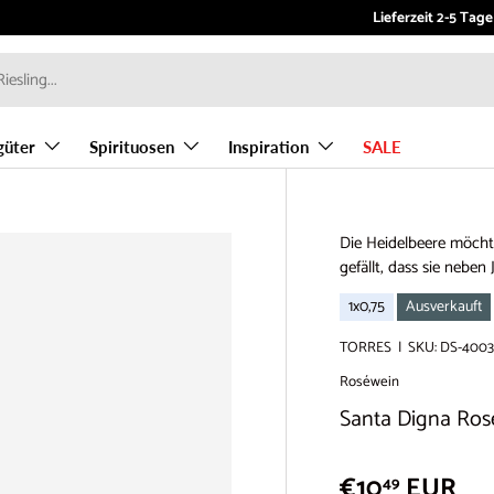
Kundenservice:
Lieferzeit 2-5 Tage
info
güter
Spirituosen
Inspiration
SALE
Die Heidelbeere möchte
gefällt, dass sie nebe
1x0,75
Ausverkauft
TORRES
|
SKU:
DS-4003
Roséwein
Santa Digna Ros
€10
EUR
49