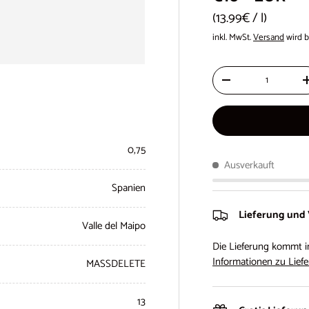
Grundpreis
13.99€
/
l
inkl. MwSt.
Versand
wird b
Anzahl
-
0,75
Ausverkauft
Spanien
Lieferung und
Valle del Maipo
Die Lieferung kommt i
Informationen zu Liefe
MASSDELETE
13