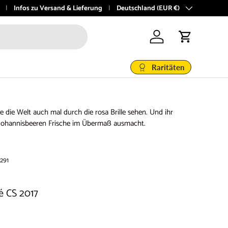
@vinoboutique.at
Infos zu Versand & Lieferung
Land/Region
Deutschland (EUR €)
Einloggen
Einkaufswage
Raritäten
 die Welt auch mal durch die rosa Brille sehen. Und ihr
n Johannisbeeren Frische im Übermaß ausmacht.
291
é CS 2017