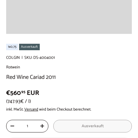
1x0,75
Ausverkauft
COLGIN
|
SKU:
DS-4004001
Rotwein
Red Wine Cariad 2011
€560
EUR
95
Grundpreis
747.93€
/
l
inkl. MwSt.
Versand
wird beim Checkout berechnet.
Anzahl
Ausverkauft
-
+