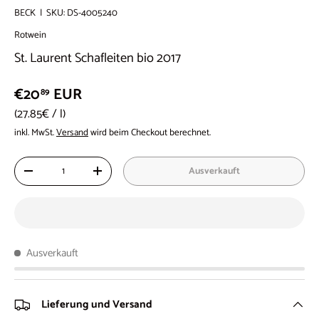
BECK
|
SKU:
DS-4005240
Rotwein
St. Laurent Schafleiten bio 2017
€20
EUR
89
Grundpreis
27.85€
/
l
inkl. MwSt.
Versand
wird beim Checkout berechnet.
Anzahl
Ausverkauft
-
+
Ausverkauft
Lieferung und Versand