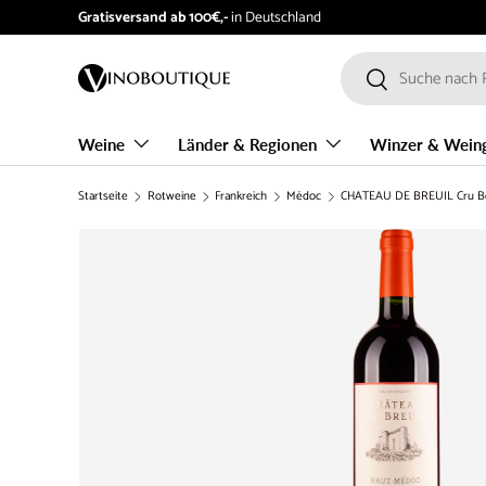
Gratisversand ab 100€,-
in Deutschland
Direkt zum Inhalt
Suchen
Suchen
Weine
Länder & Regionen
Winzer & Wein
Startseite
Rotweine
Frankreich
Médoc
CHÂTEAU DE BREUIL Cru Bo