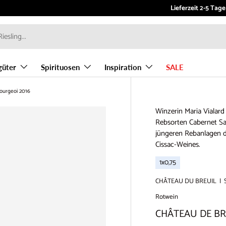
Kundenservice:
Lieferzeit 2-5 Tage
info
güter
Spirituosen
Inspiration
SALE
urgeoi 2016
Winzerin Maria Vialard
Rebsorten Cabernet Sau
jüngeren Rebanlagen de
Cissac-Weines.
1x0,75
CHÂTEAU DU BREUIL
|
Rotwein
CHÂTEAU DE BRE