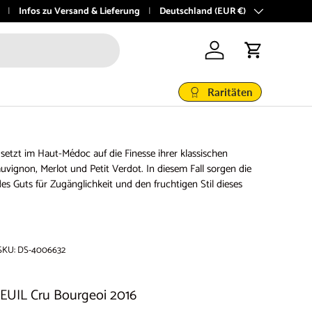
@vinoboutique.at
Infos zu Versand & Lieferung
Land/Region
Deutschland (EUR €)
Einloggen
Einkaufswage
Raritäten
 setzt im Haut-Médoc auf die Finesse ihrer klassischen
vignon, Merlot und Petit Verdot. In diesem Fall sorgen die
s Guts für Zugänglichkeit und den fruchtigen Stil dieses
SKU:
DS-4006632
UIL Cru Bourgeoi 2016