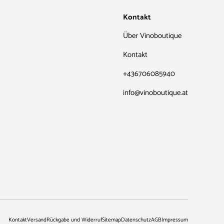
Kontakt
Über Vinoboutique
Kontakt
+436706085940
info@vinoboutique.at
Kontakt
Versand
Rückgabe und Widerruf
Sitemap
Datenschutz
AGB
Impressum