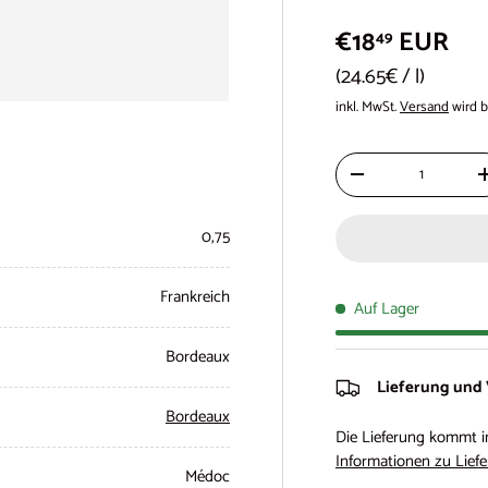
€18
EUR
49
Grundpreis
24.65€
/
l
inkl. MwSt.
Versand
wird b
Anzahl
-
0,75
Frankreich
Auf Lager
Bordeaux
Lieferung und
Bordeaux
Die Lieferung kommt i
Informationen zu Liefe
Médoc