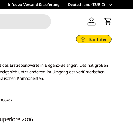
boutique 🍇
Infos zu Versand & Lieferung
Land/Region
Deutschland (EUR €)
Einloggen
Einkaufswage
Raritäten
t das Erstrebenswerte in Eleganz-Belangen. Das hat großen
zeigt sich unter anderem im Umgang der verführerischen
eralischen Komponenten.
008787
uperiore 2016