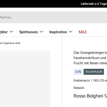
Willkommen bei Vino
Lieferzeit 2-5 Tage
güter
Spirituosen
Inspiration
SALE
ri Superiore 2016
Das Unangestrengte is
Facettenreichtum und 
Frucht mit feinen min
0.75
Ausverkauft
Grattamacco
|
SKU:
DS-4
Rotwein
Rosso Bolgheri S