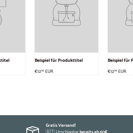
titel
Beispiel für Produkttitel
Beispiel für 
€12
EUR
€12
EUR
34
34
Gratis Versand!
🇦🇹 Unschlagbar
bereits ab 60€