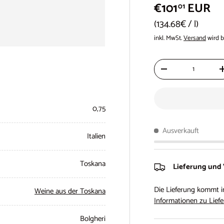
€101
EUR
01
Grundpreis
134.68€
/
l
inkl. MwSt.
Versand
wird b
Anzahl
-
0,75
Ausverkauft
Italien
Toskana
Lieferung und
Die Lieferung kommt i
Weine aus der Toskana
Informationen zu Liefe
Bolgheri