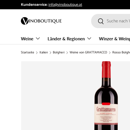
Kundenservice:
info@vinoboutique.at
Direkt zum Inhalt
Suchen
Suchen
Weine
Länder & Regionen
Winzer & Wein
Startseite
Italien
Bolgheri
Weine von GRATTAMACCO
Rosso Bolghe