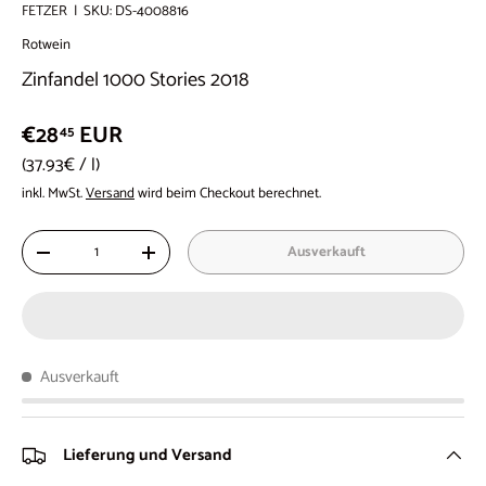
FETZER
|
SKU:
DS-4008816
Rotwein
Zinfandel 1000 Stories 2018
€28
EUR
45
Grundpreis
37.93€
/
l
inkl. MwSt.
Versand
wird beim Checkout berechnet.
Anzahl
Ausverkauft
-
+
Ausverkauft
Lieferung und Versand