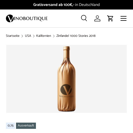
Gratisversand ab 100€,-
in Deutschland
Direkt zum Inhalt
Menü
Suche
Einloggen
Einkaufswag
Suchen
Suchen
Startseite
USA
Kalifornien
Zinfandel 1000 Stories 2018
0,75
Ausverkauft