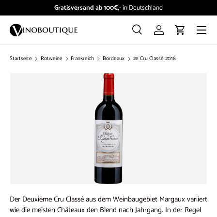
Gratisversand ab 100€,-
in Deutschland
Direkt zum Inhalt
Menü
Suche
Einloggen
Einkaufswag
Suchen
Suchen
Startseite
Rotweine
Frankreich
Bordeaux
2e Cru Classé 2018
Der Deuxième Cru Classé aus dem Weinbaugebiet Margaux variiert
wie die meisten Châteaux den Blend nach Jahrgang. In der Regel