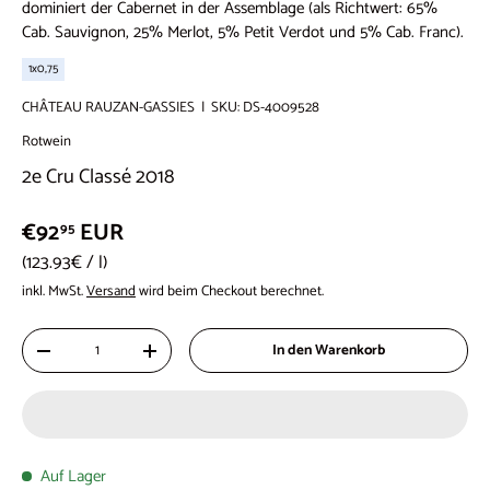
dominiert der Cabernet in der Assemblage (als Richtwert: 65%
Cab. Sauvignon, 25% Merlot, 5% Petit Verdot und 5% Cab. Franc).
1x0,75
CHÂTEAU RAUZAN-GASSIES
|
SKU:
DS-4009528
Rotwein
2e Cru Classé 2018
€92
EUR
95
Grundpreis
123.93€
/
l
inkl. MwSt.
Versand
wird beim Checkout berechnet.
Anzahl
In den Warenkorb
-
+
Auf Lager