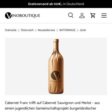
Gratisversand ab 100€,-
in Deutschland
Direkt zum Inhalt
Menü
Suche
Einloggen
Einkaufswag
Suchen
Suchen
Startseite
Österreich
Neusiedlersee
BATONNAGE
2020
Cabernet Franc trifft auf Cabernet Sauvignon und Merlot - aus
einem jugendlichen Gemeinschaftsprojekt burgenländischer