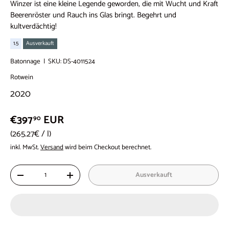
Winzer ist eine kleine Legende geworden, die mit Wucht und Kraft
Beerenröster und Rauch ins Glas bringt. Begehrt und
kultverdächtig!
1.5
Ausverkauft
Batonnage
|
SKU:
DS-4011524
Rotwein
2020
€397
EUR
90
Grundpreis
265.27€
/
l
inkl. MwSt.
Versand
wird beim Checkout berechnet.
Anzahl
Ausverkauft
-
+