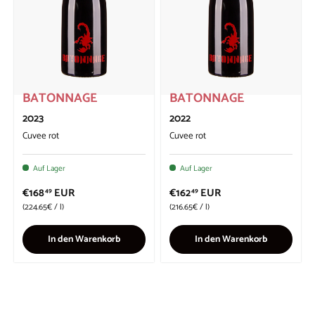
BATONNAGE
BATONNAGE
2023
2022
Cuvee rot
Cuvee rot
Auf Lager
Auf Lager
€168
EUR
€162
EUR
49
49
Grundpreis
Grundpreis
224.65€
/
l
216.65€
/
l
In den Warenkorb
In den Warenkorb