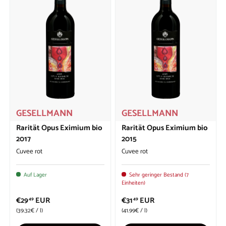
GESELLMANN
GESELLMANN
Rarität Opus Eximium bio
Rarität Opus Eximium bio
2017
2015
Cuvee rot
Cuvee rot
Auf Lager
Sehr geringer Bestand (7
Einheiten)
€29
EUR
€31
EUR
49
49
Grundpreis
Grundpreis
39.32€
/
l
41.99€
/
l