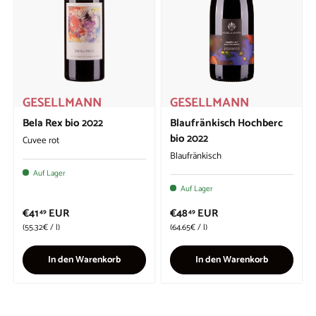
GESELLMANN
GESELLMANN
Bela Rex bio 2022
Blaufränkisch Hochberc
bio 2022
Cuvee rot
Blaufränkisch
Auf Lager
Auf Lager
€41
EUR
€48
EUR
49
49
Grundpreis
Grundpreis
55.32€
/
l
64.65€
/
l
In den Warenkorb
In den Warenkorb