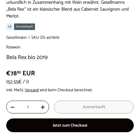
urkundlich in Zusammenhang mit Wein erwähnt. Gesellmanns
„Bela Rex“ ist ein klassischer Blend aus Cabernet Sauvignon und
Merlot.
1.5
Ausverkauft
Gesellmann
|
SKU:
DS-4011619
Rotwein
Bela Rex bio 2019
€78
EUR
82
Grundpreis
52.55€
/
l
inkl. MwSt.
Versand
wird beim Checkout berechnet.
Anzahl
Ausverkauft
-
+
Jetzt zum Checkout