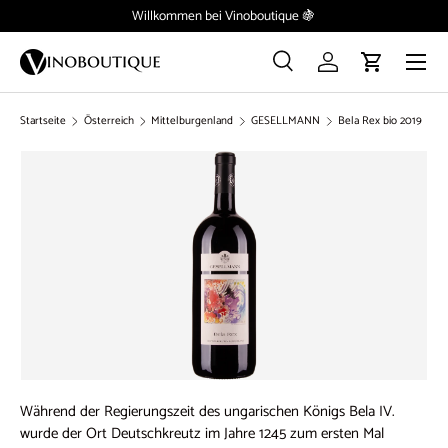
Willkommen bei Vinoboutique 🍇
Direkt zum Inhalt
Menü
Suche
Einloggen
Einkaufswag
Suchen
Suchen
Startseite
Österreich
Mittelburgenland
GESELLMANN
Bela Rex bio 2019
Während der Regierungszeit des ungarischen Königs Bela IV.
wurde der Ort Deutschkreutz im Jahre 1245 zum ersten Mal