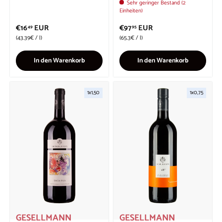
Sehr geringer Bestand (2
Einheiten)
€16
EUR
€97
EUR
49
95
Grundpreis
Grundpreis
43.39€
/
l
65.3€
/
l
In den Warenkorb
In den Warenkorb
1x1,50
1x0,75
GESELLMANN
GESELLMANN