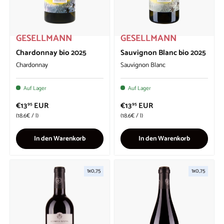
GESELLMANN
GESELLMANN
Chardonnay bio 2025
Sauvignon Blanc bio 2025
Chardonnay
Sauvignon Blanc
Auf Lager
Auf Lager
€13
EUR
€13
EUR
95
95
Grundpreis
Grundpreis
18.6€
/
l
18.6€
/
l
In den Warenkorb
In den Warenkorb
1x0,75
1x0,75