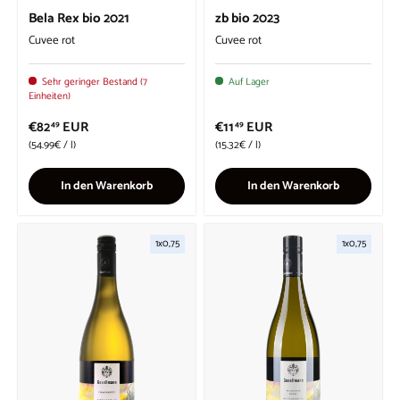
Bela Rex bio 2021
zb bio 2023
Cuvee rot
Cuvee rot
Sehr geringer Bestand (7
Auf Lager
Einheiten)
€82
EUR
€11
EUR
49
49
Grundpreis
Grundpreis
54.99€
/
l
15.32€
/
l
In den Warenkorb
In den Warenkorb
1x0,75
1x0,75