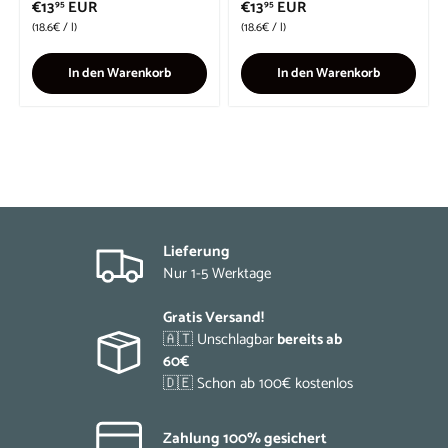
€13
EUR
€13
EUR
95
95
Grundpreis
Grundpreis
18.6€
/
l
18.6€
/
l
In den Warenkorb
In den Warenkorb
Lieferung
Nur 1-5 Werktage
Gratis Versand!
🇦🇹 Unschlagbar
bereits ab
60€
🇩🇪 Schon ab 100€ kostenlos
Zahlung 100% gesichert