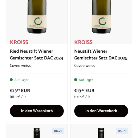
KROISS
KROISS
Ried Neustift Wiener
Neustift Wiener
Gemischter Satz DAC 2024
Gemischter Satz DAC 2025
Cuvee weiss
Cuvee weiss
Auf Lager
Auf Lager
€13
EUR
€13
EUR
89
49
Grundpreis
Grundpreis
18.52€
/
l
17.99€
/
l
In den Warenkorb
In den Warenkorb
1x0,75
1x0,75