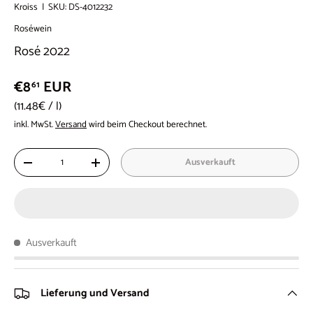
Kroiss
|
SKU:
DS-4012232
Roséwein
Rosé 2022
€8
EUR
61
Grundpreis
11.48€
/
l
inkl. MwSt.
Versand
wird beim Checkout berechnet.
Anzahl
Ausverkauft
-
+
Ausverkauft
Lieferung und Versand