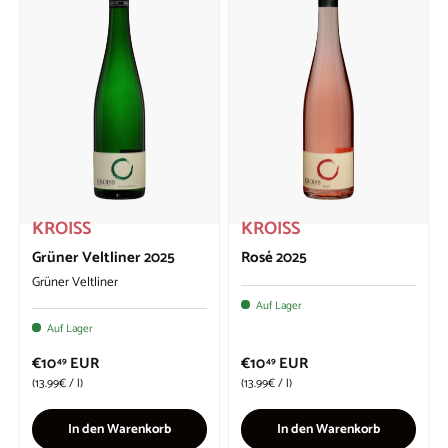
KROISS
KROISS
Grüner Veltliner 2025
Rosé 2025
Grüner Veltliner
Auf Lager
Auf Lager
€10
EUR
€10
EUR
49
49
Grundpreis
Grundpreis
13.99€
/
l
13.99€
/
l
In den Warenkorb
In den Warenkorb