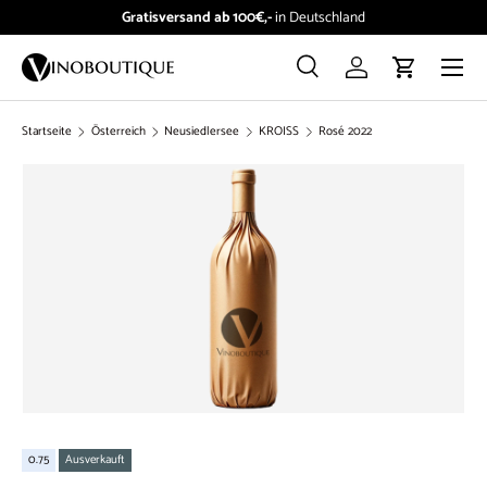
Gratisversand ab 100€,-
in Deutschland
Direkt zum Inhalt
Menü
Suche
Einloggen
Einkaufswag
Suchen
Suchen
Startseite
Österreich
Neusiedlersee
KROISS
Rosé 2022
0.75
Ausverkauft