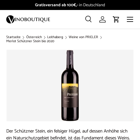
Kundenservice:
info@vinoboutique.at
Direkt zum Inhalt
Menü
Suche
Einloggen
Einkaufswag
Suchen
Suchen
Startseite
Österreich
Leithaberg
Weine von PRIELER
Merlot Schützner Stein bio 2020
Der Schützner Stein, ein felsiger Hügel, auf dessen Anhöhe sich
ein Naturschutzgebiet befindet, ist das Fundament dieses Weins.