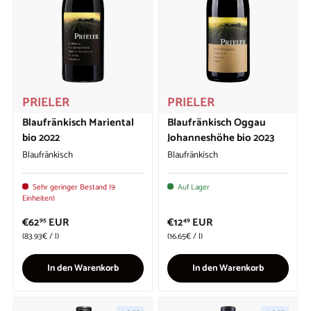
PRIELER
PRIELER
Blaufränkisch Mariental
Blaufränkisch Oggau
bio 2022
Johanneshöhe bio 2023
Blaufränkisch
Blaufränkisch
Sehr geringer Bestand (9
Auf Lager
Einheiten)
€62
EUR
€12
EUR
95
49
Grundpreis
Grundpreis
83.93€
/
l
16.65€
/
l
In den Warenkorb
In den Warenkorb