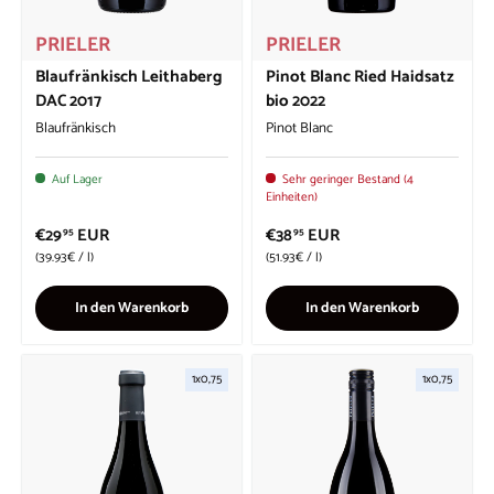
PRIELER
PRIELER
Blaufränkisch Leithaberg
Pinot Blanc Ried Haidsatz
DAC 2017
bio 2022
Blaufränkisch
Pinot Blanc
Auf Lager
Sehr geringer Bestand (4
Einheiten)
€29
EUR
€38
EUR
95
95
Grundpreis
Grundpreis
39.93€
/
l
51.93€
/
l
In den Warenkorb
In den Warenkorb
1x0,75
1x0,75