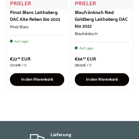
PRIELER
PRIELER
Pinot Blanc Leithaberg
Blaufränkisch Ried
DAC Alte Reben bio 2023
Goldberg Leithaberg DAC
bio 2022
Pinot Blanc
Blaufränkisch
Auf Lager
Auf Lager
€22
EUR
€66
EUR
49
49
Grundpreis
Grundpreis
29.99€
/
l
88.65€
/
l
In den Warenkorb
In den Warenkorb
Lieferung