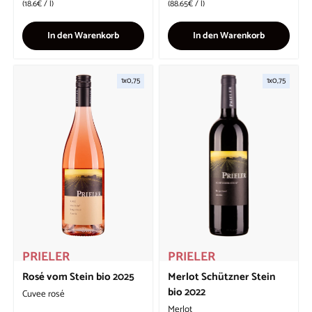
Grundpreis
Grundpreis
18.6€
/
l
88.65€
/
l
In den Warenkorb
In den Warenkorb
1x0,75
1x0,75
PRIELER
PRIELER
Rosé vom Stein bio 2025
Merlot Schützner Stein
bio 2022
Cuvee rosé
Merlot