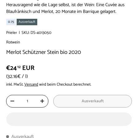
Herausragend wie die Lage selbst, ist der Wein: Eine Cuvée aus
Blaufränkisch und Merlot, 20 Monate im Barrique gelagert.
0.75
Ausverkauft
Prieler
|
SKU:
DS-4013050
Rotwein
Merlot Schützner Stein bio 2020
€24
EUR
12
Grundpreis
32.16€
/
l
inkl. MwSt.
Versand
wird beim Checkout berechnet.
Anzahl
Ausverkauft
-
+
Ausverkauft