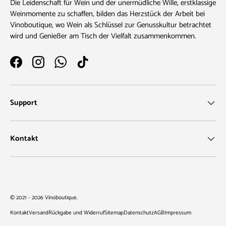
Die Leidenschaft für Wein und der unermüdliche Wille, erstklassige
Weinmomente zu schaffen, bilden das Herzstück der Arbeit bei
Vinoboutique, wo Wein als Schlüssel zur Genusskultur betrachtet
wird und Genießer am Tisch der Vielfalt zusammenkommen.
Facebook
Instagram
WhatsApp
TikTok
Support
Kontakt
Zahlungsmethoden
© 2021 - 2026
Vinoboutique
.
Kontakt
Versand
Rückgabe und Widerruf
Sitemap
Datenschutz
AGB
Impressum